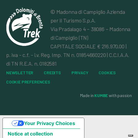
© Madonna di Campiglio Azienda
per il Turismo S.p.A.
Via Pradalago 4 – 38086 – Madonna
di Campiglio (TN)
CAPITALE SOCIALE € 216.970,00 |
p. iva - c.f. - i.v. Reg. Imp. TN n. 01854660220 | C.C.I.A.A.
di TN R.E.A. n. 0182581
NEWSLETTER
CREDITS
PRIVACY
COOKIES
COOKIE PREFERENCES
Made in
KUMBE
with passion
Your Privacy Choices
Notice at collection