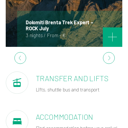
Dolomiti Brenta Trek Expert –
ROCK July
3 nights / From - €
TRANSFER AND LIFTS
Lifts, shuttle bus and transport
ACCOMMODATION
Find accommodation before your arrival