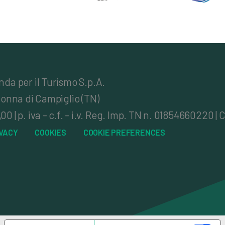
da per il Turismo S.p.A.
onna di Campiglio (TN)
 p. iva - c.f. - i.v. Reg. Imp. TN n. 01854660220 | C
IVACY
COOKIES
COOKIE PREFERENCES