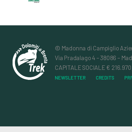
© Madonna di Campiglio Azien
Via Pradalago 4 – 38086 – Mad
CAPITALE SOCIALE € 216.970,00 |
NEWSLETTER
CREDITS
PR