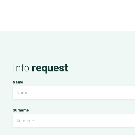
Info
request
Name
Surname