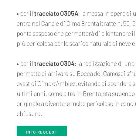
• per il
tracciato O305A
: la messa in opera di 
entra nel Canale di Cima Brenta (tratte n. 50-57
ponte sospeso che permetterà di allontanare il 
più pericolosa per lo scarico naturale di neve e
• per il
tracciato O304
: la realizzazione di un
permetta di arrivare su Bocca dei Camosci sfru
ovest di Cima d’Ambiez, evitando di scendere 
ultimi anni, come altre in Brenta, sta subendo
originale a diventare molto pericoloso in conc
chiusura.
INFO REQUEST