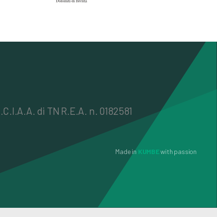
.C.I.A.A. di TN R.E.A. n. 0182581
Made in
KUMBE
with passion