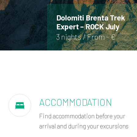
Dolomiti Brenta Trek
Expert – ROCK July
3 nights / From - €
ACCOMMODATION
Find accommodation before your
arrival and during your excursions