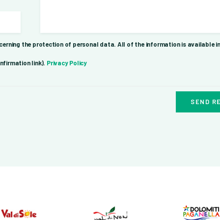
cerning the protection of personal data. All of the information is available i
nfirmation link).
Privacy Policy
SEND R