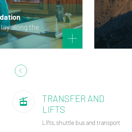
ation
tay along the
TRANSFER AND
LIFTS
Lifts, shuttle bus and transport