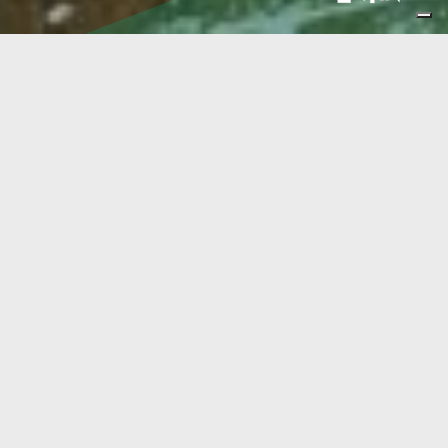
Cookie Policy di
dolomitibrentatrek
.it
Benvenuto nella cookie policy di
dolomitibrentatrek.it. Questa
policy ti aiuterà a comprendere
quali cookie e tecnologie di
tracciamento utilizziamo, come li