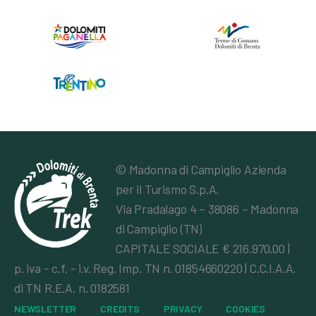
© Madonna di Campiglio Azienda
per il Turismo S.p.A.
Via Pradalago 4 – 38086 – Madonna
di Campiglio (TN)
CAPITALE SOCIALE € 216.970,00 |
p. iva - c.f. - i.v. Reg. Imp. TN n. 01854660220 | C.C.I.A.A.
di TN R.E.A. n. 0182581
NEWSLETTER
CREDITS
PRIVACY
COOKIES